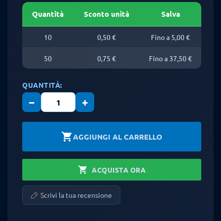
Quantità
Sconto unità
Salva
10
0,50 €
Fino a 5,00 €
50
0,75 €
Fino a 37,50 €
QUANTITÀ:
−
+
shopping_cart
AGGIUNGI AL CARRELLO
shopping_cart
ACQUISTA ORA
Scrivi la tua recensione