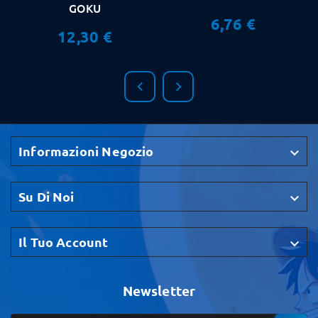
GOKU
6,76 €
12,30 €


Informazioni Negozio

Su Di Noi

Il Tuo Account

Newsletter