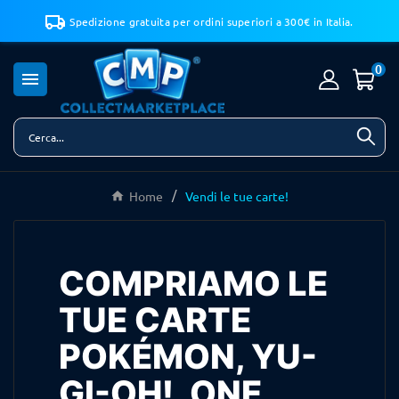
Spedizione gratuita per ordini superiori a 300€ in Italia.
0

Home
Vendi le tue carte!
COMPRIAMO LE
TUE CARTE
POKÉMON, YU-
GI-OH!, ONE