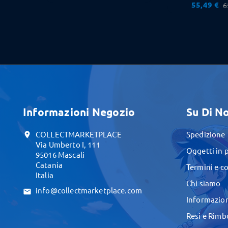
55,49 €
6
Informazioni Negozio
Su Di No
COLLECTMARKETPLACE
Spedizione
location_on
Via Umberto I, 111
Oggetti in 
95016 Mascali
Catania
Termini e c
Italia
Chi siamo
info@collectmarketplace.com
email
Informazion
Resi e Rimb