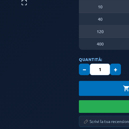

10
40
120
400
QUANTITÀ:
−
+
shopping_ca
Scrivi la tua recensio