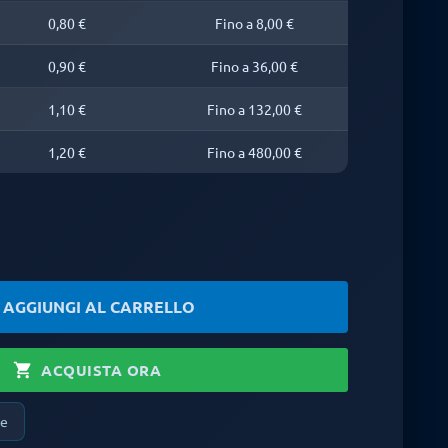
0,80 €
Fino a 8,00 €
0,90 €
Fino a 36,00 €
1,10 €
Fino a 132,00 €
1,20 €
Fino a 480,00 €
rt
AGGIUNGI AL CARRELLO
shopping_cart
ACQUISTA ORA
ne