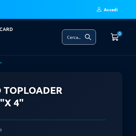
Accedi
 CARD
0
"
O TOPLOADER
"X 4"
)