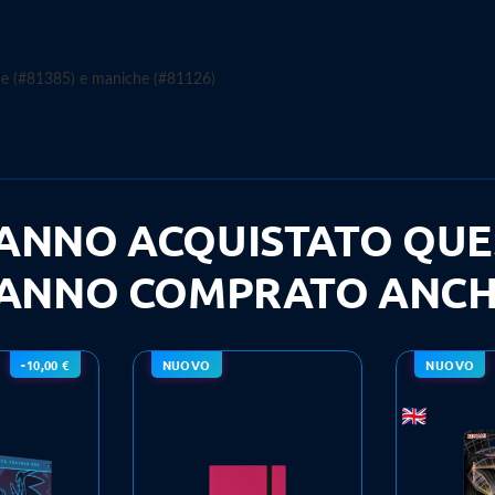
e (#81385) e maniche (#81126)
 HANNO ACQUISTATO Q
ANNO COMPRATO ANCH
-10,00 €
NUOVO
NUOVO