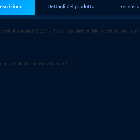
escrizione
Dettagli del prodotto
Recensio
imensioni standard (2-1/2" x 3-1/2").
La plastica rigida racchiude la carta 
mm) schede di dimensioni standard