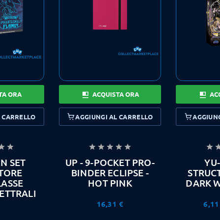
TA ORA
ACQUISTA ORA
AC
L CARRELLO
AGGIUNGI AL CARRELLO
AGGIUNG








N SET
UP - 9-POCKET PRO-
YU-
TORE
BINDER ECLIPSE -
STRUC
LASSE
HOT PINK
DARK 
ETTRALI
16,31 €
6,11