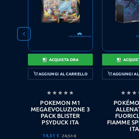

ACQUISTA ORA
ACQUIS
AGGIUNGI AL CARRELLO
AGGIUNGI A








POKEMON M1
POKÉMO
MEGAEVOLUZIONE 3
ALLENA
PACK BLISTER
FUORIC
PSYDUCK ITA
FIAMME SP
ITA
14,51 €
24,51 €