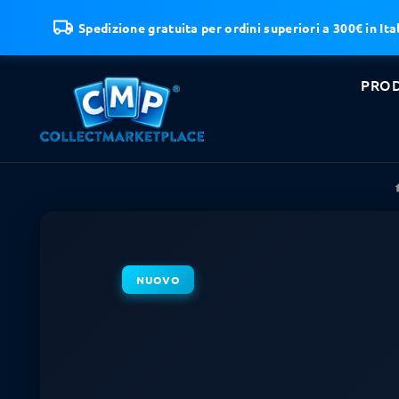
Spedizione gratuita per ordini superiori a 300€ in Ital
PROD
NUOVO