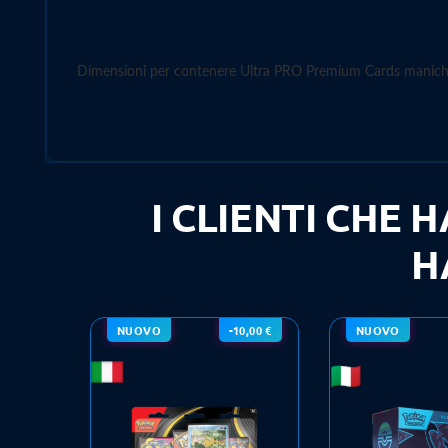
Dimensioni per contenere Ultra PRO Premium Cards manich
I CLIENTI CHE
H
NUOVO
-10,00 €
NUOVO