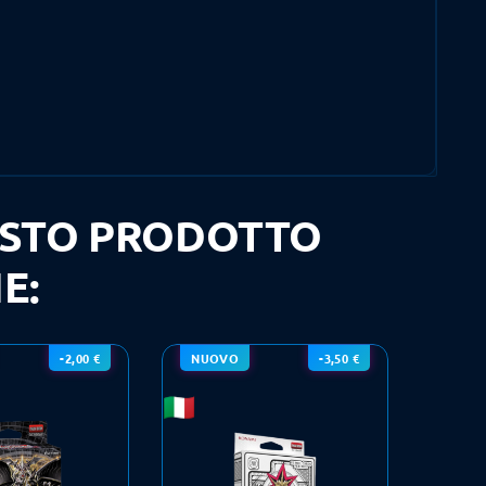
UESTO PRODOTTO
E:
-2,00 €
NUOVO
-3,50 €
NUO