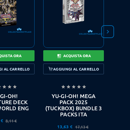

QUISTA ORA
ACQUISTA ORA
I AL CARRELLO
AGGIUNGI AL CARRELLO
AGG









GI-OH!
YU-GI-OH! MEGA
DR
TURE DECK
PACK 2025
M
WORLD ENG
(TUCKBOX) BUNDLE 3
STAN
PACKS ITA
 €
8,11 €
13,63 €
17,13 €