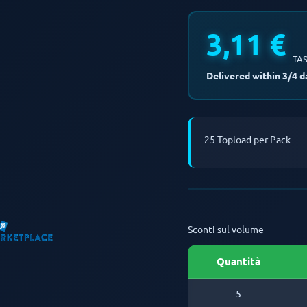
3,11 €
TAS
Delivered within 3/4 d
25 Topload per Pack
Sconti sul volume
Quantità
5