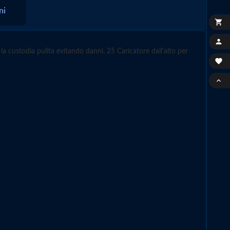
ni


e la custodia pulita evitando danni.
25 Caricatore dall'alto per

