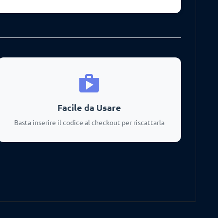
shopping
Facile da Usare
Basta inserire il codice al checkout per riscattarla