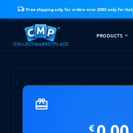
Free shipping only for orders over 300€ only for Ital
PRODUCTS
card_giftcard
0.00
€