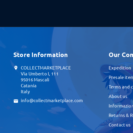
Store Information
Our Co
COLLECTMARKETPLACE
Expedition
location_on
Via Umberto I, 111
Presale ite
95016 Mascali
Catania
Terms and c
Italy
About us
info@collectmarketplace.com
email
Informazion
Returns & 
Contact us