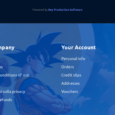
Powered by
Rey Production Software
mpany
Your Account
Personal info
ms
Orders
onditions of use
Credit slips
Addresses
i sulla privacy
Vouchers
Refunds