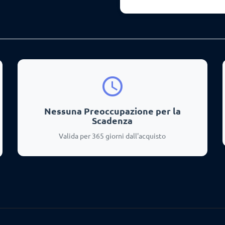
schedule
Nessuna Preoccupazione per la
Scadenza
Valida per 365 giorni dall'acquisto