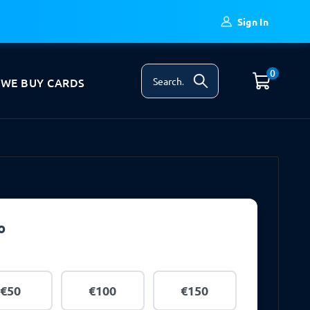
Sign In
0
WE BUY CARDS
o
€50
€100
€150